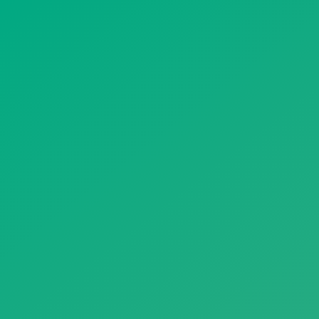
遥想公瑾当年，小乔初嫁了，雄姿英发。
羽扇纶巾，谈笑间，樯橹灰飞烟灭。
故国神游，多情应笑我，早生华发。
人生如梦，一尊还酹江月。